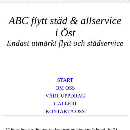
ABC flytt städ & allservice
i Öst
Endast utmärkt flytt och städservice
START
OM OSS
VÅRT UPPDRAG
GALLERI
KONTAKTA OSS
Vi finns här för dig när du behöver en hjälpande hand. Fyll i